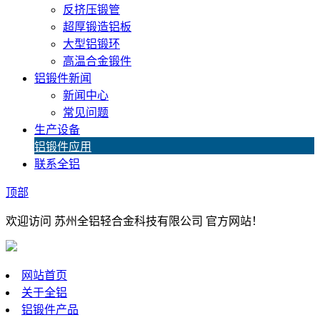
反挤压锻管
超厚锻造铝板
大型铝锻环
高温合金锻件
铝锻件新闻
新闻中心
常见问题
生产设备
铝锻件应用
联系全铝
顶部
欢迎访问 苏州全铝轻合金科技有限公司 官方网站！
网站首页
关于全铝
铝锻件产品