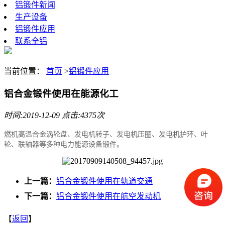
铝锻件新闻
生产设备
铝锻件应用
联系全铝
当前位置：
首页
>
铝锻件应用
铝合金锻件使用在能源化工
时间:2019-12-09 点击:4375次
燃机高温合金涡轮盘、发电机转子、发电机压圈、发电机护环、叶
轮、联轴器等多种电力能源设备锻件。
上一篇：
铝合金锻件使用在轨道交通
下一篇：
铝合金锻件使用在航空发动机
【
返回
】