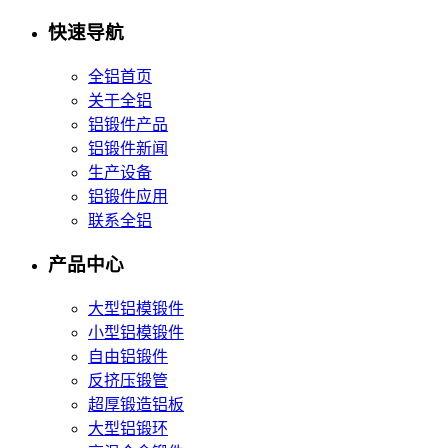
快速导航
全铝首页
关于全铝
铝锻件产品
铝锻件新闻
生产设备
铝锻件应用
联系全铝
产品中心
大型铝模锻件
小型铝模锻件
自由铝锻件
反挤压锻管
超厚锻造铝板
大型铝锻环