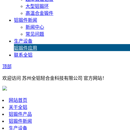
大型铝锻环
高温合金锻件
铝锻件新闻
新闻中心
常见问题
生产设备
铝锻件应用
联系全铝
顶部
欢迎访问 苏州全铝轻合金科技有限公司 官方网站！
网站首页
关于全铝
铝锻件产品
铝锻件新闻
生产设备