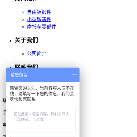
自由铝锻件
小型锻造件
摩托车零部件
关于我们
公司简介
联系我们
请您留言
联系我们
在线留言
感谢您的关注，当前客服人员不在
线，请填写一下您的信息，我们会
尽快和您联系。
联系人：张李伟
手 机：17761887888
电 话：0512-57763298