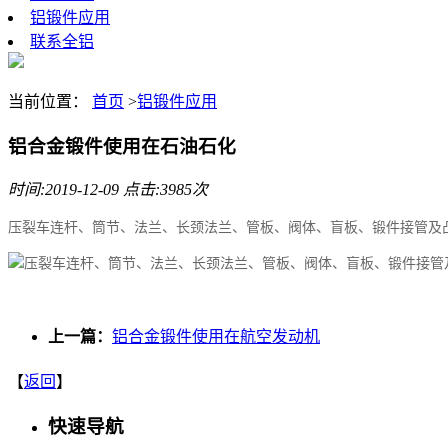
铝锻件应用
联系全铝
当前位置：
首页
>
铝锻件应用
铝合金锻件使用在石油石化
时间:2019-12-09 点击:3985次
压裂车连杆、筒节、法兰、长颈法兰、管板、阀体、盲板、锻件接管及
上一篇：
铝合金锻件使用在航空发动机
【
返回
】
快速导航