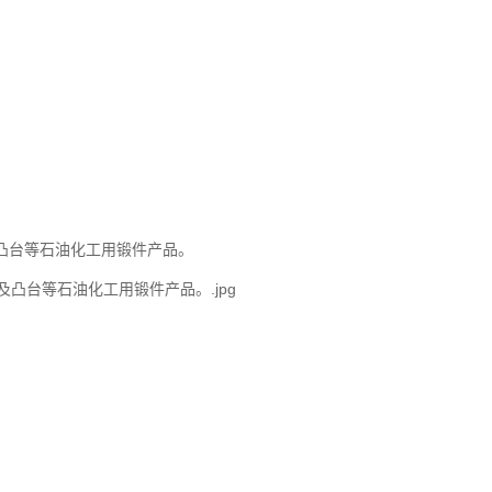
凸台等石油化工用锻件产品。