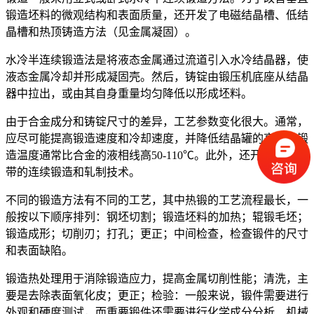
锻造坯料的微观结构和表面质量，还开发了电磁结晶槽、低结
晶槽和热顶铸造方法（见金属凝固）。
水冷半连续锻造法是将液态金属通过流道引入水冷结晶器，使
液态金属冷却并形成凝固壳。然后，铸锭由锻压机底座从结晶
器中拉出，或由其自身重量均匀降低以形成坯料。
由于合金成分和铸锭尺寸的差异，工艺参数变化很大。通常，
应尽可能提高锻造速度和冷却速度，并降低结晶罐的高度。锻
造温度通常比合金的液相线高50-110℃。此外，还开发了铝板
带的连续锻造和轧制技术。
不同的锻造方法有不同的工艺，其中热锻的工艺流程最长，一
般按以下顺序排列：钢坯切割；锻造坯料的加热；辊锻毛坯；
锻造成形；切削刃；打孔；更正；中间检查，检查锻件的尺寸
和表面缺陷。
锻造热处理用于消除锻造应力，提高金属切削性能；清洗，主
要是去除表面氧化皮；更正；检验：一般来说，锻件需要进行
外观和硬度测试，而重要锻件还需要进行化学成分分析、机械