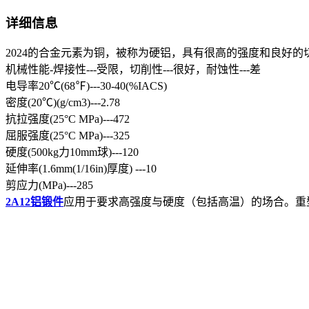
详细信息
2024的合金元素为铜，被称为硬铝，具有很高的强度和良好
机械性能-焊接性---受限，切削性---很好，耐蚀性---差
电导率20℃(68℉)---30-40(%IACS)
密度(20℃)(g/cm3)---2.78
抗拉强度(25°C MPa)---472
屈服强度(25°C MPa)---325
硬度(500kg力10mm球)---120
延伸率(1.6mm(1/16in)厚度) ---10
剪应力(MPa)---285
2A12铝锻件
应用于要求高强度与硬度（包括高温）的场合。重型