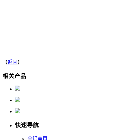
【
返回
】
相关产品
快速导航
全铝首页