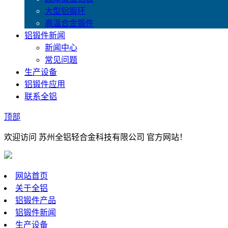
大型铝锻环
高温合金锻件
铝锻件新闻
新闻中心
常见问题
生产设备
铝锻件应用
联系全铝
顶部
欢迎访问 苏州全铝轻合金科技有限公司 官方网站！
网站首页
关于全铝
铝锻件产品
铝锻件新闻
生产设备