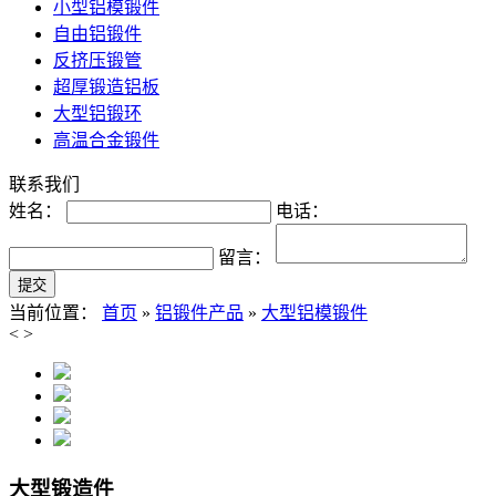
小型铝模锻件
自由铝锻件
反挤压锻管
超厚锻造铝板
大型铝锻环
高温合金锻件
联系我们
姓名：
电话：
留言：
当前位置：
首页
»
铝锻件产品
»
大型铝模锻件
<
>
大型锻造件