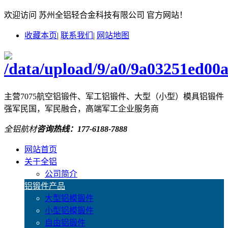
欢迎访问 苏州全铝轻合金科技有限公司 官方网站！
收藏本页
|
联系我们
|
网站地图
主营7075航空铝锻件、军工铝锻件、大型（小型）模具铝锻件
强军民国，军民融合，高端军工企业服务商
全铝航材
咨询热线：
177-6188-7888
网站首页
关于全铝
公司简介
铝锻件产品
大型铝模锻件
小型铝模锻件
自由铝锻件