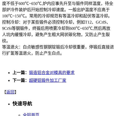
度不低于
600℃~650℃,炉内应事先升至与锻件同样温度，待全
部炉冷件装炉后幵始控制冷却速度。一般出炉温度不应髙于
100℃~150℃。常用的冷却规范有等温冷却和起伏等温冷却。
控制冷却：对于某些锻件必须控制冷却，例如
T12、GCrlS、
9CrSi等钢锻件，终锻后用喷雾冷却到600℃~650℃,然后再放
人坑内缓慢冷却，避免产生粗大网状碳化物，又防止产生裂
纹。
等温退火：白点敏感性钢钢锭锻后冷却很重要，停锻后直接进
行扩氢等温退火，防止产生白点。
上一篇：
锻造铝合金对模具的要求
下一篇：
超硬铝锻件加工厂家
【
返回
】
快速导航
全铝首页