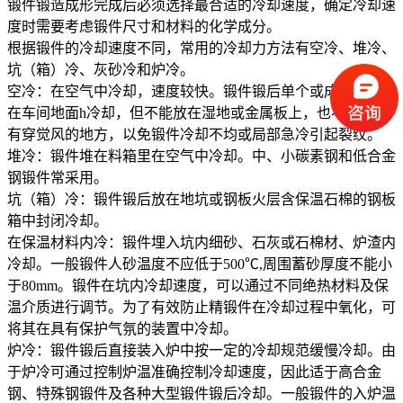
锻件锻造成形完成后必须选择最合适的冷却速度，确定冷却速
度时需要考虑锻件尺寸和材料的化学成分。
根据锻件的冷却速度不同，常用的冷却力方法有空冷、堆冷、
坑（箱）冷、灰砂冷和炉冷。
空冷：在空气中冷却，速度较快。锻件锻后单个或成堆直接放
在车间地面
h冷却，但不能放在湿地或金属板上，也不要放在
有穿觉风的地方，以免锻件冷却不均或局部急冷引起裂纹。
堆冷：锻件堆在料箱里在空气中冷却。中、小碳素钢和低合金
钢锻件常采用。
坑（箱）冷：锻件锻后放在地坑或钢板火层含保温石棉的钢板
箱中封闭冷却。
在保温材料内冷：锻件埋入坑内细砂、石灰或石棉材、炉渣内
冷却。一般锻件人砂温度不应低于
500℃,周围蓄砂厚度不能小
于80mm。锻件在坑内冷却速度，可以通过不同绝热材料及保
温介质进行调节。为了有效防止精锻件在冷却过程中氧化，可
将其在具有保护气氛的装置中冷却。
炉冷：锻件锻后直接装入炉中按一定的冷却规范缓慢冷却。由
于炉冷可通过控制炉温准确控制冷却速度，因此适于高合金
钢、特殊钢锻件及各种大型锻件锻后冷却。一般锻件的入炉温