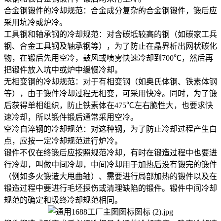
合金钢锻件的冷却规范：合金成分复杂的合金钢锻件，锻后应
采用坑冷或炉冷。
工具钢和轴承钢的冷却规范：对含碳坻较高的钢（如碳家工兵
钢、合金工具钢及轴承钢等），为了防止在晶界析出网状碳化
物，在锻后先用空冷，鼓风或喷雾快速冷却到
700℃，然后再
把锻件放入坑中或炉中缓慢冷却。
无相变钢的冷却规范：对于有相变钢（如奥氏体钢、铁素体钢
等），由于锻件冷却过程无相变，可采用快冷。同时，为了锻
后获得单相组织，防止铁素体在
475℃左右脆性大，也要求快
速冷却，所以锻件锻后通常采用空冷。
空冷自淬钢的冷却规范：对这种钢，为了防止冷却过程产生白
点，应按一定冷却规范进行炉冷。
锻件不仅在终锻后应按照规范冷却，有时在锻造过程中也要进
行冷却，叫做中间冷却，中间冷却用于加热后没有锻完的锻件
（例如多火锻造大甩曲轴）、需要进行局部加热的锻件以及在
锻造过程中要进行毛坯探伤或清理缺陷的锻件。锻件中间冷却
规范的确定和圾终冷却规范相同。